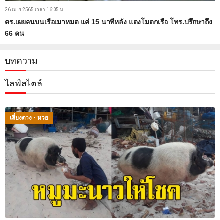
26 เม.ย 2565 เวลา 16:05 น.
ตร.เผยคนบนเรือเมาหมด แค่ 15 นาทีหลัง แตงโมตกเรือ โทร.ปรึกษาถึง
66 คน
บทความ
ไลฟ์สไตล์
เสี่ยงดวง - หวย