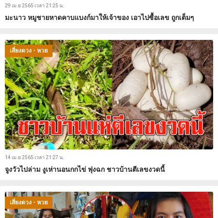
29 เม.ย 2565 เวลา 21:25 น.
มะนาว หมูชายหาดคาบแบงก์มาให้เจ้าของ เอาไปซื้อเลข ถูกเต็มๆ
เสี่ยงดวง - หวย
14 เม.ย 2565 เวลา 21:27 น.
จูงวัวไปล่าม งูเห่านอนกกไข่ พุ่งฉก ชาวบ้านตีเลขงวดนี้
เสี่ยงดวง - หวย