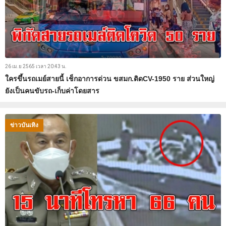
26 เม.ย 2565 เวลา 20:43 น.
ใครขึ้นรถเมย์สายนี้ เช็กอาการด่วน ขสมก.ติดCV-1950 ราย ส่วนใหญ่
ยังเป็นคนขับรถ-เก็บค่าโดยสาร
ข่าวบันเทิง