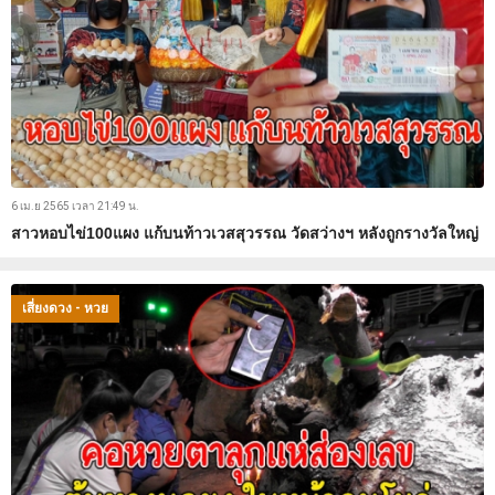
6 เม.ย 2565 เวลา 21:49 น.
สาวหอบไข่100แผง แก้บนท้าวเวสสุวรรณ วัดสว่างฯ หลังถูกรางวัลใหญ่
เสี่ยงดวง - หวย